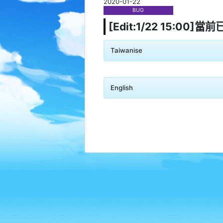
2020-01-22
BUG
[Edit:1/22 15:00]當
Taiwanise
English