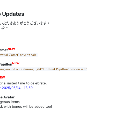
p Updates
みいただきありがとうございます。
した。
NEW
Comet
Orbital Comet'' now on sale!
NEW
Papillon
ng around with shining light!''Brilliant Papillon'' now on sale!
NEW
 a limited time to celebrate.
 2025/05/14 13:59
e Avatar
geous items
 with bonus will be added too!