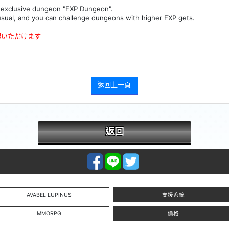
exclusive dungeon "EXP Dungeon".
al, and you can challenge dungeons with higher EXP gets.
認いただけます
返回上一頁
返回
AVABEL LUPINUS
支援系統
MMORPG
價格