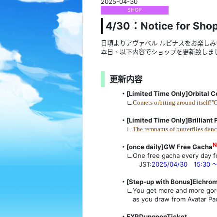
2025-04-30
SHOP
4/30：Notice for Sho
日頃よりアヴァベル ルピナスをお楽し
本日、以下内容でショップを更新致しま
更新内容
・[Limited Time Only]Orbital 
∟
Comets orbiting around itself!''
・
[Limited Time Only]Brilliant 
∟
The remnants of butterflies danci
​・[once daily]GW Free Gacha
∟One free gacha every day for
JST:
2025/04/30 15:30 ～
・[Step-up with Bonus]Elchrom
∟You get more and more gor
as you draw from Avatar Pack
・EXPDungeonTicket